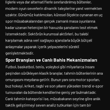
liglerle veya dar alternatiflerle sınırlandırılmış bültenler,
modern oyun severlerin dinamik taleplerine yanıt vermekten
uzaktır. Günümüz katılımcıları, küresel ölçekte oynanan en uç
spor müsabakalarından gerçek zamanlı masa oyunlarına
kadar uzanan heterojen bir havuzda şanslarını test etmek
istemektedir. Sektörün kurumsal aktörleri, bu talebi
karşılamak adına veri sağlayıcı ajanslarla büyük bütçeli
anlaşmalar yaparak içerik yelpazelerini sürekli
genişletmektedir.
Spor Branşları ve Canlı Bahis Mekanizmaları
Futbol, basketbol, tenis, voleybol gibi milyarlarca insanı
peşinden sürükleyen klasik branşlar, tahmin bültenlerinin ana
omurgasını meydana getirir. Bunun yanı sıra motor sporları,
buz hokeyi, kriket, ragbi ve son yılların yükselen trendi e-spor
turnuvaları da bültende kendilerine geniş yer bulmaktadır.
Canlı tahmin kategorisi ise, müsabakanın seyrine göre anlık
taktik geliştirmeyi seven analiz tutkunları için tam bir