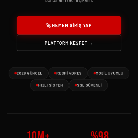
bonusların tadını çıkarın.
🚀 HEMEN GIRIŞ YAP
PLATFORM KEŞFET →
2026 GÜNCEL
RESMI ADRES
MOBIL UYUMLU
HIZLI SISTEM
SSL GÜVENLI
10M+
%98