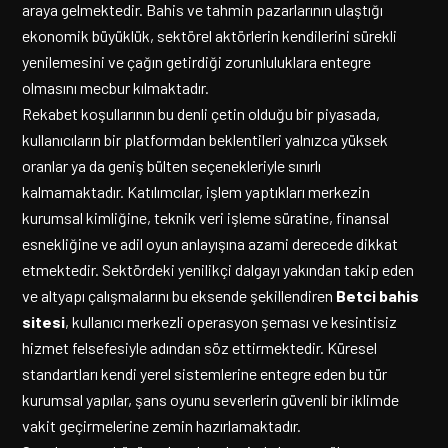
araya gelmektedir. Bahis ve tahmin pazarlarının ulaştığı
ekonomik büyüklük, sektörel aktörlerin kendilerini sürekli
yenilemesini ve çağın getirdiği zorunluluklara entegre
olmasını mecbur kılmaktadır.
Rekabet koşullarının bu denli çetin olduğu bir piyasada,
kullanıcıların bir platformdan beklentileri yalnızca yüksek
oranlar ya da geniş bülten seçenekleriyle sınırlı
kalmamaktadır. Katılımcılar, işlem yaptıkları merkezin
kurumsal kimliğine, teknik veri işleme süratine, finansal
esnekliğine ve adil oyun anlayışına azami derecede dikkat
etmektedir. Sektördeki yenilikçi dalgayı yakından takip eden
ve altyapı çalışmalarını bu eksende şekillendiren
Betci bahis
sitesi
, kullanıcı merkezli operasyon şeması ve kesintisiz
hizmet felsefesiyle adından söz ettirmektedir. Küresel
standartları kendi yerel sistemlerine entegre eden bu tür
kurumsal yapılar, şans oyunu severlerin güvenli bir iklimde
vakit geçirmelerine zemin hazırlamaktadır.