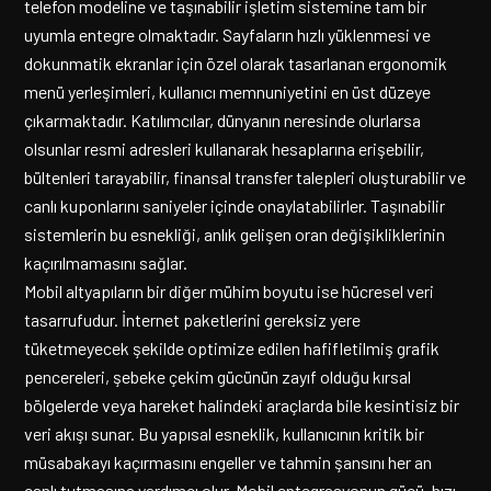
telefon modeline ve taşınabilir işletim sistemine tam bir
uyumla entegre olmaktadır. Sayfaların hızlı yüklenmesi ve
dokunmatik ekranlar için özel olarak tasarlanan ergonomik
menü yerleşimleri, kullanıcı memnuniyetini en üst düzeye
çıkarmaktadır. Katılımcılar, dünyanın neresinde olurlarsa
olsunlar resmi adresleri kullanarak hesaplarına erişebilir,
bültenleri tarayabilir, finansal transfer talepleri oluşturabilir ve
canlı kuponlarını saniyeler içinde onaylatabilirler. Taşınabilir
sistemlerin bu esnekliği, anlık gelişen oran değişikliklerinin
kaçırılmamasını sağlar.
Mobil altyapıların bir diğer mühim boyutu ise hücresel veri
tasarrufudur. İnternet paketlerini gereksiz yere
tüketmeyecek şekilde optimize edilen hafifletilmiş grafik
pencereleri, şebeke çekim gücünün zayıf olduğu kırsal
bölgelerde veya hareket halindeki araçlarda bile kesintisiz bir
veri akışı sunar. Bu yapısal esneklik, kullanıcının kritik bir
müsabakayı kaçırmasını engeller ve tahmin şansını her an
canlı tutmasına yardımcı olur. Mobil entegrasyonun gücü, hızı