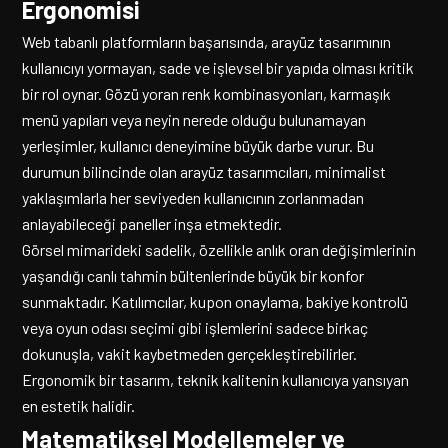
Ergonomisi
Web tabanlı platformların başarısında, arayüz tasarımının
kullanıcıyı yormayan, sade ve işlevsel bir yapıda olması kritik
bir rol oynar. Gözü yoran renk kombinasyonları, karmaşık
menü yapıları veya neyin nerede olduğu bulunamayan
yerleşimler, kullanıcı deneyimine büyük darbe vurur. Bu
durumun bilincinde olan arayüz tasarımcıları, minimalist
yaklaşımlarla her seviyeden kullanıcının zorlanmadan
anlayabileceği paneller inşa etmektedir.
Görsel mimarideki sadelik, özellikle anlık oran değişimlerinin
yaşandığı canlı tahmin bültenlerinde büyük bir konfor
sunmaktadır. Katılımcılar, kupon onaylama, bakiye kontrolü
veya oyun odası seçimi gibi işlemlerini sadece birkaç
dokunuşla, vakit kaybetmeden gerçekleştirebilirler.
Ergonomik bir tasarım, teknik kalitenin kullanıcıya yansıyan
en estetik halidir.
Matematiksel Modellemeler ve