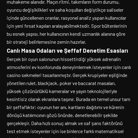
muhakeme alanıdır. Maçın ritmi, takımların form durumu,
oyuncu değişiklikleri ve saha koşulları değiştikçe saliseler
içinde güncellenen oranlar, rasyonel analiz yapan kullanıcılar
için yeni fırsat kapıları aralayabilmektedir. Spor bültenlerinin
bu esnek yapısı, her kullanıcının kendi uzmanlık alanına göre
bir strateji belirlemesine zemin hazırlar.
Canlı Masa Odaları ve Şeffaf Denetim Esasları
Gerçek bir oyun salonunun hissettirdiği yüksek adrenalin
atmosferini ev konforunda deneyimlemek isteyenler için canlı
casino sekmeleri tasarlanmıştır. Gerçek krupiyeler eşliğinde
yönetilen rulet, blackjack, poker ve baccarat masaları,
yüksek çözünürlüklü kameralar ve yayın teknolojileriyle
kesintisiz olarak ekranlara taşınır. Burada en temel unsur tam
bir şeffaflıktır; oyunun her anı, kartların dağıtımı ve kürenin
dönüşü katılımcının gözü önünde, denetlenebilir şekilde
gerçekleşir. Daha hızlı sonuç almak ve saf şans faktörünü
test etmek isteyenler için ise binlerce farklı matematiksel