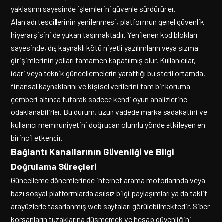
yaklaşımı sayesinde işlemlerini güvenle sürdürürler.
Alan adı tescillerinin yenilenmesi, platformun genel güvenlik
hiyerarşisini de yukarı taşımaktadır. Yenilenen kod blokları
sayesinde, dış kaynaklı kötü niyetli yazılımların veya sızma
girişimlerinin yolları tamamen kapatılmış olur. Kullanıcılar,
idari veya teknik güncellemelerin yarattığı bu steril ortamda,
finansal kaynaklarını ve kişisel verilerini tam bir koruma
çemberi altında tutarak sadece kendi oyun analizlerine
odaklanabilirler. Bu durum, uzun vadede marka sadakatini ve
kullanıcı memnuniyetini doğrudan olumlu yönde etkileyen en
birincil etkendir.
Bağlantı Kanallarının Güvenliği ve Bilgi
Doğrulama Süreçleri
Güncelleme dönemlerinde internet arama motorlarında veya
bazı sosyal platformlarda asılsız bilgi paylaşımları ya da taklit
arayüzlerle tasarlanmış web sayfaları görülebilmektedir. Siber
korsanların tuzaklarına düşmemek ve hesap güvenliğini