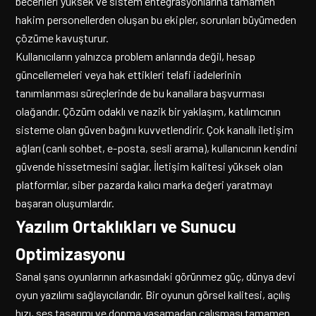
becerileri yüksek ve sistem entegrasyonlarına tamamen
hakim personellerden oluşan bu ekipler, sorunları büyümeden
çözüme kavuşturur.
Kullanıcıların yalnızca problem anlarında değil, hesap
güncellemeleri veya hak ettikleri telafi iadelerinin
tanımlanması süreçlerinde de bu kanallara başvurması
olağandır. Çözüm odaklı ve nazik bir yaklaşım, katılımcının
sisteme olan güven bağını kuvvetlendirir. Çok kanallı iletişim
ağları (canlı sohbet, e-posta, sesli arama), kullanıcının kendini
güvende hissetmesini sağlar. İletişim kalitesi yüksek olan
platformlar, siber pazarda kalıcı marka değeri yaratmayı
başaran oluşumlardır.
Yazılım Ortaklıkları ve Sunucu
Optimizasyonu
Sanal şans oyunlarının arkasındaki görünmez güç, dünya devi
oyun yazılımı sağlayıcılarıdır. Bir oyunun görsel kalitesi, açılış
hızı, ses tasarımı ve donma yaşamadan çalışması tamamen