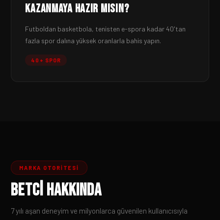
Kazanmaya Hazır mısın?
Futboldan basketbola, tenisten e-spora kadar 40'tan
fazla spor dalına yüksek oranlarla bahis yapın.
40+ SPOR
MARKA OTORITESI
Betci Hakkında
7 yılı aşan deneyim ve milyonlarca güvenilen kullanıcısıyla