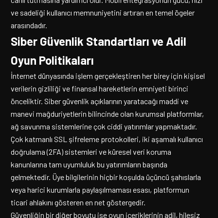
ve sadeliği kullanıcı memnuniyetini artıran en temel ögeler
arasındadır.
Siber Güvenlik Standartları ve Adil
Oyun Politikaları
İnternet dünyasında işlem gerçekleştiren her birey için kişisel
verilerin gizliliği ve finansal hareketlerin emniyeti birinci
önceliktir. Siber güvenlik açıklarının yaratacağı maddi ve
manevi mağduriyetlerin bilincinde olan kurumsal platformlar,
ağ savunma sistemlerine çok ciddi yatırımlar yapmaktadır.
Çok katmanlı SSL şifreleme protokolleri, iki aşamalı kullanıcı
doğrulama (2FA) sistemleri ve küresel veri koruma
kanunlarına tam uyumluluk bu yatırımların başında
gelmektedir. Üye bilgilerinin hiçbir koşulda üçüncü şahıslarla
veya harici kurumlarla paylaşılmaması esası, platformun
ticari ahlakını gösteren en net göstergedir.
Güvenliğin bir diğer boyutu ise oyun içeriklerinin adil, hilesiz