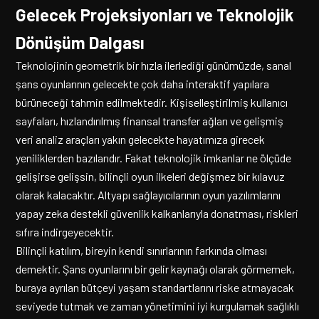
Gelecek Projeksiyonları ve Teknolojik
Dönüşüm Dalgası
Teknolojinin geometrik bir hızla ilerlediği günümüzde, sanal
şans oyunlarının gelecekte çok daha interaktif yapılara
bürüneceği tahmin edilmektedir. Kişiselleştirilmiş kullanıcı
sayfaları, hızlandırılmış finansal transfer ağları ve gelişmiş
veri analiz araçları yakın gelecekte hayatımıza girecek
yeniliklerden bazılarıdır. Fakat teknolojik imkanlar ne ölçüde
gelişirse gelişsin, bilinçli oyun ilkeleri değişmez bir kılavuz
olarak kalacaktır. Altyapı sağlayıcılarının oyun yazılımlarını
yapay zeka destekli güvenlik kalkanlarıyla donatması, riskleri
sıfıra indirgeyecektir.
Bilinçli katılım, bireyin kendi sınırlarının farkında olması
demektir. Şans oyunlarını bir gelir kaynağı olarak görmemek,
buraya ayrılan bütçeyi yaşam standartlarını riske atmayacak
seviyede tutmak ve zaman yönetimini iyi kurgulamak sağlıklı