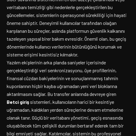
veritabanı temizliği gibi nedenlerle gerçekleştirilen bu
güncellemeler, sistemlerin operasyonel sürekliliği için hayati
öneme sahiptir. Deneyimli kullanıcılar tarafından olağan
karşılanan bu süreçler, aslında platformun güvenlik kalkanını
tazeleyen yapısal birer bakım evresidir. Önemli olan, bu geçiş
dönemlerinde kullanıcı verilerinin bütünlüğünü korumak ve
sisteme erişimi kesintisiz kılmaktır.
Yazılım ekiplerinin arka planda saniyeler içerisinde
gerçekleştirdiği veri senkronizasyonu, üye profillerinin,
finansal cüzdan bakiyelerinin ve sonuçlanmamış tahmin
kuponlarının hiçbir kayba uğramadan yeni veri bloklarına
aktarılmasını sağlar. Bu transfer anlarında devreye giren
Betci giriş
sistemleri, kullanıcıların harici bir kesintiye
uğramadan, kaldıkları yerden süreçlerine devam etmelerine
olanak tanır. Güçlü bir veritabanı yönetimi, geçiş esnasında
oluşabilecek tüm çelişkili durumları bertaraf ederek tam bir
bilgi emniyeti sağlar. Katılımcılar, sistemin bu profesyonel