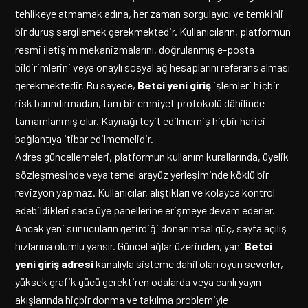
tehlikeye atmamak adına, her zaman sorgulayıcı ve temkinli
bir duruş sergilemek gerekmektedir. Kullanıcıların, platformun
resmi iletişim mekanizmalarını, doğrulanmış e-posta
bildirimlerini veya onaylı sosyal ağ hesaplarını referans alması
gerekmektedir. Bu sayede,
Betci yeni giriş
işlemleri hiçbir
risk barındırmadan, tam bir emniyet protokolü dâhilinde
tamamlanmış olur. Kaynağı teyit edilmemiş hiçbir harici
bağlantıya itibar edilmemelidir.
Adres güncellemeleri, platformun kullanım kurallarında, üyelik
sözleşmesinde veya temel arayüz yerleşiminde köklü bir
revizyon yapmaz. Kullanıcılar, alıştıkları ve kolayca kontrol
edebildikleri sade üye panellerine erişmeye devam ederler.
Ancak yeni sunucuların getirdiği donanımsal güç, sayfa açılış
hızlarına olumlu yansır. Güncel ağlar üzerinden, yani
Betci
yeni giriş adresi
kanalıyla sisteme dahil olan oyun severler,
yüksek grafik gücü gerektiren odalarda veya canlı yayın
akışlarında hiçbir donma ve takılma problemiyle