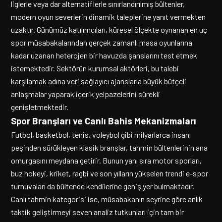
liglerle veya dar alternatiflerle sınırlandırılmış bültenler,
modern oyun severlerin dinamik taleplerine yanıt vermekten
uzaktır. Günümüz katılımcıları, küresel ölçekte oynanan en uç
spor müsabakalarından gerçek zamanlı masa oyunlarına
kadar uzanan heterojen bir havuzda şanslarını test etmek
istemektedir. Sektörün kurumsal aktörleri, bu talebi
karşılamak adına veri sağlayıcı ajanslarla büyük bütçeli
anlaşmalar yaparak içerik yelpazelerini sürekli
genişletmektedir.
Spor Branşları ve Canlı Bahis Mekanizmaları
Futbol, basketbol, tenis, voleybol gibi milyarlarca insanı
peşinden sürükleyen klasik branşlar, tahmin bültenlerinin ana
omurgasını meydana getirir. Bunun yanı sıra motor sporları,
buz hokeyi, kriket, ragbi ve son yılların yükselen trendi e-spor
turnuvaları da bültende kendilerine geniş yer bulmaktadır.
Canlı tahmin kategorisi ise, müsabakanın seyrine göre anlık
taktik geliştirmeyi seven analiz tutkunları için tam bir