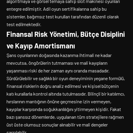
algoritmaya ve görsel temaya sahip slot makinesi oyunları
entegre edilmiştir. Adil oyun sertifikalarına sahip bu
sistemler, bağımsız test kurulları tarafından düzenli olarak
test edilmektedir.
Finansal Risk Yönetimi, Bütçe Disiplini
ve Kayıp Amortismanı
Şans oyunlarının doğasında kazanma ihtimali ne kadar
mevcutsa, öngörülerin tutmaması ve mali kayıpların
yaşanması riski de her zaman aynı oranda masadadır.
Sürdürülebilir ve sağlıklı bir oyun deneyiminin yegane formülü,
finansal risklerin doğru analiz edilmesi ve kişisel bütçenin
katı kurallarla kontrol altında tutulmasıdır. Bilinçli bir katılımcı,
hırslarının mantığının önüne geçmesine izin vermeyen,
kayıplar karşısında soğukkanlılığını yitirmeyen kişidir. Fakat
bazı şanssız dönemlerde, uygulanan tüm stratejilere rağmen
üst üste olumsuz sonuçlar alınabilir ve mali dengeler
sarsılabilir.