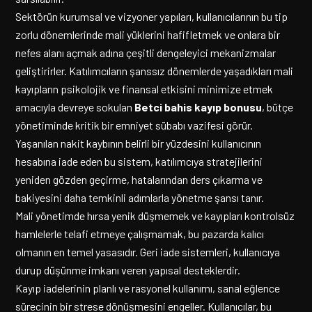
Sektörün kurumsal ve vizyoner yapıları, kullanıcılarının bu tip
zorlu dönemlerinde mali yüklerini hafifletmek ve onlara bir
nefes alanı açmak adına çeşitli dengeleyici mekanizmalar
geliştirirler. Katılımcıların şanssız dönemlerde yaşadıkları mali
kayıpların psikolojik ve finansal etkisini minimize etmek
amacıyla devreye sokulan
Betci bahis kayıp bonusu
, bütçe
yönetiminde kritik bir emniyet sübabı vazifesi görür.
Yaşanılan nakit kaybının belirli bir yüzdesini kullanıcının
hesabına iade eden bu sistem, katılımcıya stratejilerini
yeniden gözden geçirme, hatalarından ders çıkarma ve
bakiyesini daha temkinli adımlarla yönetme şansı tanır.
Mali yönetimde hırsa yenik düşmemek ve kayıpları kontrolsüz
hamlelerle telafi etmeye çalışmamak, bu pazarda kalıcı
olmanın en temel yasasıdır. Geri iade sistemleri, kullanıcıya
durup düşünme imkanı veren yapısal desteklerdir.
Kayıp iadelerinin planlı ve rasyonel kullanımı, sanal eğlence
sürecinin bir strese dönüşmesini engeller. Kullanıcılar, bu