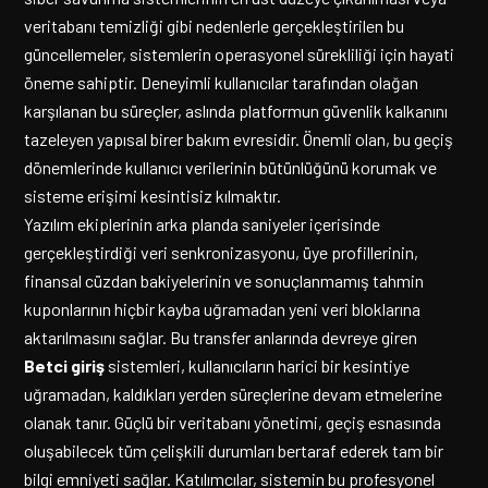
veritabanı temizliği gibi nedenlerle gerçekleştirilen bu
güncellemeler, sistemlerin operasyonel sürekliliği için hayati
öneme sahiptir. Deneyimli kullanıcılar tarafından olağan
karşılanan bu süreçler, aslında platformun güvenlik kalkanını
tazeleyen yapısal birer bakım evresidir. Önemli olan, bu geçiş
dönemlerinde kullanıcı verilerinin bütünlüğünü korumak ve
sisteme erişimi kesintisiz kılmaktır.
Yazılım ekiplerinin arka planda saniyeler içerisinde
gerçekleştirdiği veri senkronizasyonu, üye profillerinin,
finansal cüzdan bakiyelerinin ve sonuçlanmamış tahmin
kuponlarının hiçbir kayba uğramadan yeni veri bloklarına
aktarılmasını sağlar. Bu transfer anlarında devreye giren
Betci giriş
sistemleri, kullanıcıların harici bir kesintiye
uğramadan, kaldıkları yerden süreçlerine devam etmelerine
olanak tanır. Güçlü bir veritabanı yönetimi, geçiş esnasında
oluşabilecek tüm çelişkili durumları bertaraf ederek tam bir
bilgi emniyeti sağlar. Katılımcılar, sistemin bu profesyonel