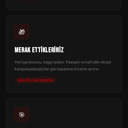
🎁
Merak Ettikleriniz
Yeni üye bonusu, kayıp iadesi, freespin ve haftalık reload
kampanyalarıyla her gün kazanma fırsatını artırın.
HOŞ GELDIN BONUSU
🎯