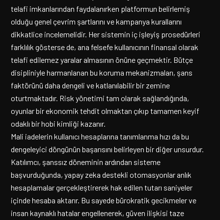
telafi imkanlarından faydalanırken platformun belirlemiş
olduğu genel çevrim şartlarını ve kampanya kurallarını
dikkatlice incelemelidir. Her sistemin iç işleyiş prosedürleri
farklılık gösterse de, ana felsefe kullanıcının finansal olarak
telafi edilemez yaralar almasının önüne geçmektir. Bütçe
disipliniyle harmanlanan bu koruma mekanizmaları, şans
faktörünü daha dengeli ve katlanılabilir bir zemine
oturtmaktadır. Risk yönetimi tam olarak sağlandığında,
oyunlar bir ekonomik tehdit olmaktan çıkıp tamamen keyif
odaklı bir hobi kimliği kazanır.
Mali iadelerin kullanıcı hesaplarına tanımlanma hızı da bu
dengeleyici döngünün başarısını belirleyen bir diğer unsurdur.
Katılımcı, şanssız döneminin ardından sisteme
başvurduğunda, yapay zeka destekli otomasyonlar anlık
hesaplamalar gerçekleştirerek hak edilen tutarı saniyeler
içinde hesaba aktarır. Bu sayede bürokratik gecikmeler ve
insan kaynaklı hatalar engellenerek, güven ilişkisi taze