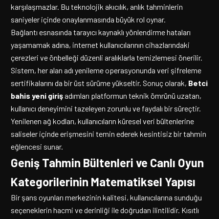
karşılaşmazlar. Bu teknolojik akıcılık, anlık tahminlerin
saniyeler içinde onaylanmasında büyük rol oynar.
Bağlantı esnasında tarayıcı kaynaklı yönlendirme hataları
yaşamamak adına, internet kullanıcılarının cihazlarındaki
çerezleri ve önbelleği düzenli aralıklarla temizlemesi önerilir.
Sistem, her alan adı yenileme operasyonunda veri şifreleme
sertifikalarını da bir üst sürüme yükseltir. Sonuç olarak,
Betci
bahis yeni giriş
adımları platformun teknik ömrünü uzatan,
kullanıcı deneyimini tazeleyen zorunlu ve faydalı bir süreçtir.
Yenilenen ağ kodları, kullanıcıların küresel veri bültenlerine
saliseler içinde erişmesini temin ederek kesintisiz bir tahmin
eğlencesi sunar.
Geniş Tahmin Bültenleri ve Canlı Oyun
Kategorilerinin Matematiksel Yapısı
Bir şans oyunları merkezinin kalitesi, kullanıcılarına sunduğu
seçeneklerin hacmi ve derinliği ile doğrudan ilintilidir. Kısıtlı