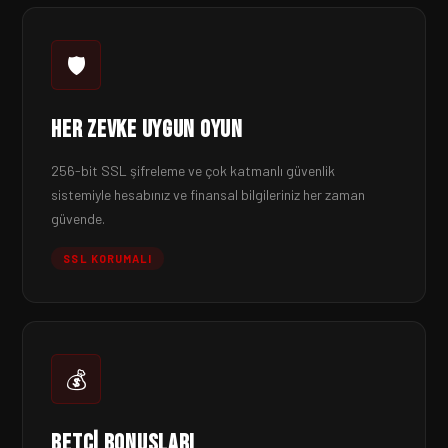
🛡️
Her Zevke Uygun Oyun
256-bit SSL şifreleme ve çok katmanlı güvenlik
sistemiyle hesabınız ve finansal bilgileriniz her zaman
güvende.
SSL KORUMALI
💰
Betci Bonusları