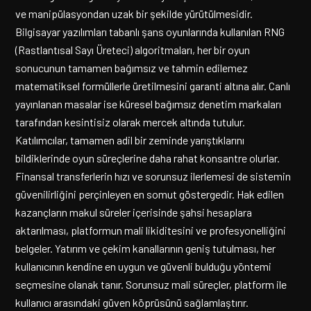
ve manipülasyondan uzak bir şekilde yürütülmesidir.
Bilgisayar yazılımları tabanlı şans oyunlarında kullanılan RNG
(Rastlantısal Sayı Üreteci) algoritmaları, her bir oyun
sonucunun tamamen bağımsız ve tahmin edilemez
matematiksel formüllerle üretilmesini garanti altına alır. Canlı
yayınlanan masalar ise küresel bağımsız denetim markaları
tarafından kesintisiz olarak mercek altında tutulur.
Katılımcılar, tamamen adil bir zeminde yarıştıklarını
bildiklerinde oyun süreçlerine daha rahat konsantre olurlar.
Finansal transferlerin hızı ve sorunsuz ilerlemesi de sistemin
güvenilirliğini perçinleyen en somut göstergedir. Hak edilen
kazançların makul süreler içerisinde şahsi hesaplara
aktarılması, platformun mali likiditesini ve profesyonelliğini
belgeler. Yatırım ve çekim kanallarının geniş tutulması, her
kullanıcının kendine en uygun ve güvenli bulduğu yöntemi
seçmesine olanak tanır. Sorunsuz mali süreçler, platform ile
kullanıcı arasındaki güven köprüsünü sağlamlaştırır.