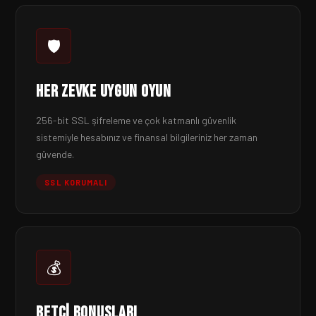
🛡️
Her Zevke Uygun Oyun
256-bit SSL şifreleme ve çok katmanlı güvenlik
sistemiyle hesabınız ve finansal bilgileriniz her zaman
güvende.
SSL KORUMALI
💰
Betci Bonusları