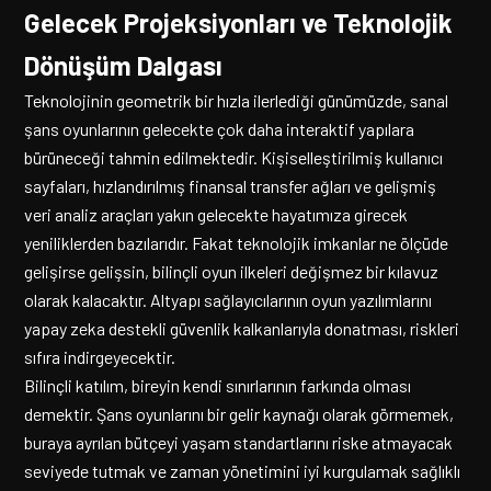
Gelecek Projeksiyonları ve Teknolojik
Dönüşüm Dalgası
Teknolojinin geometrik bir hızla ilerlediği günümüzde, sanal
şans oyunlarının gelecekte çok daha interaktif yapılara
bürüneceği tahmin edilmektedir. Kişiselleştirilmiş kullanıcı
sayfaları, hızlandırılmış finansal transfer ağları ve gelişmiş
veri analiz araçları yakın gelecekte hayatımıza girecek
yeniliklerden bazılarıdır. Fakat teknolojik imkanlar ne ölçüde
gelişirse gelişsin, bilinçli oyun ilkeleri değişmez bir kılavuz
olarak kalacaktır. Altyapı sağlayıcılarının oyun yazılımlarını
yapay zeka destekli güvenlik kalkanlarıyla donatması, riskleri
sıfıra indirgeyecektir.
Bilinçli katılım, bireyin kendi sınırlarının farkında olması
demektir. Şans oyunlarını bir gelir kaynağı olarak görmemek,
buraya ayrılan bütçeyi yaşam standartlarını riske atmayacak
seviyede tutmak ve zaman yönetimini iyi kurgulamak sağlıklı