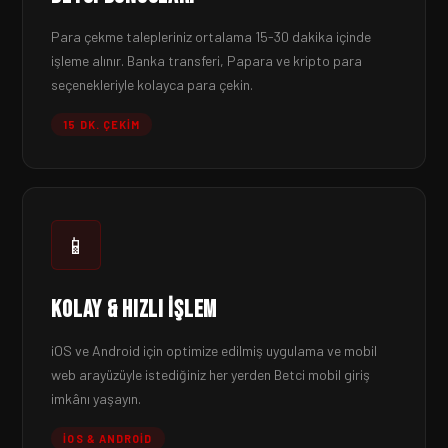
Para çekme talepleriniz ortalama 15-30 dakika içinde
işleme alınır. Banka transferi, Papara ve kripto para
seçenekleriyle kolayca para çekin.
15 DK. ÇEKIM
📱
Kolay & Hızlı İşlem
iOS ve Android için optimize edilmiş uygulama ve mobil
web arayüzüyle istediğiniz her yerden Betci mobil giriş
imkânı yaşayın.
IOS & ANDROID