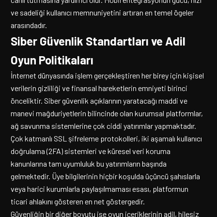
ve sadeliği kullanıcı memnuniyetini artıran en temel ögeler
arasındadır.
Siber Güvenlik Standartları ve Adil
Oyun Politikaları
İnternet dünyasında işlem gerçekleştiren her birey için kişisel
verilerin gizliliği ve finansal hareketlerin emniyeti birinci
önceliktir. Siber güvenlik açıklarının yaratacağı maddi ve
manevi mağduriyetlerin bilincinde olan kurumsal platformlar,
ağ savunma sistemlerine çok ciddi yatırımlar yapmaktadır.
Çok katmanlı SSL şifreleme protokolleri, iki aşamalı kullanıcı
doğrulama (2FA) sistemleri ve küresel veri koruma
kanunlarına tam uyumluluk bu yatırımların başında
gelmektedir. Üye bilgilerinin hiçbir koşulda üçüncü şahıslarla
veya harici kurumlarla paylaşılmaması esası, platformun
ticari ahlakını gösteren en net göstergedir.
Güvenliğin bir diğer boyutu ise oyun içeriklerinin adil, hilesiz