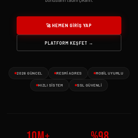
bonusların tadını çıkarın.
🚀 HEMEN GIRIŞ YAP
PLATFORM KEŞFET →
2026 GÜNCEL
RESMI ADRES
MOBIL UYUMLU
HIZLI SISTEM
SSL GÜVENLI
10M+
%98