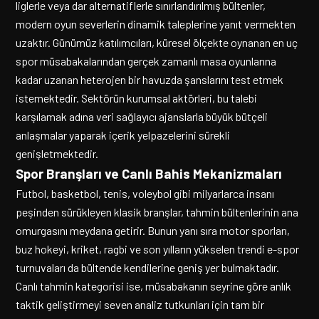
liglerle veya dar alternatiflerle sınırlandırılmış bültenler,
modern oyun severlerin dinamik taleplerine yanıt vermekten
uzaktır. Günümüz katılımcıları, küresel ölçekte oynanan en uç
spor müsabakalarından gerçek zamanlı masa oyunlarına
kadar uzanan heterojen bir havuzda şanslarını test etmek
istemektedir. Sektörün kurumsal aktörleri, bu talebi
karşılamak adına veri sağlayıcı ajanslarla büyük bütçeli
anlaşmalar yaparak içerik yelpazelerini sürekli
genişletmektedir.
Spor Branşları ve Canlı Bahis Mekanizmaları
Futbol, basketbol, tenis, voleybol gibi milyarlarca insanı
peşinden sürükleyen klasik branşlar, tahmin bültenlerinin ana
omurgasını meydana getirir. Bunun yanı sıra motor sporları,
buz hokeyi, kriket, ragbi ve son yılların yükselen trendi e-spor
turnuvaları da bültende kendilerine geniş yer bulmaktadır.
Canlı tahmin kategorisi ise, müsabakanın seyrine göre anlık
taktik geliştirmeyi seven analiz tutkunları için tam bir