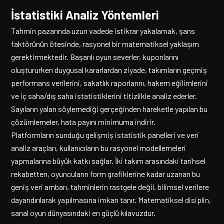
İstatistiki Analiz Yöntemleri
Tahmin pazarında uzun vadede istikrar yakalamak, şans
faktörünün ötesinde, rasyonel bir matematiksel yaklaşım
gerektirmektedir. Başarılı oyun severler, kuponlarını
oluştururken duygusal kararlardan ziyade, takımların geçmiş
performans verilerini, sakatlık raporlarını, hakem eğilimlerini
ve iç saha/dış saha istatistiklerini titizlikle analiz ederler.
Sayıların yalan söylemediği gerçeğinden hareketle yapılan bu
çözümlemeler, hata payını minimuma indirir.
Platformların sunduğu gelişmiş istatistik panelleri ve veri
analiz araçları, kullanıcıların bu rasyonel modellemeleri
yapmalarına büyük katkı sağlar. İki takım arasındaki tarihsel
rekabetten, oyuncuların form grafiklerine kadar uzanan bu
geniş veri ambarı, tahminlerin rastgele değil, bilimsel verilere
dayandırılarak yapılmasına imkan tanır. Matematiksel disiplin,
sanal oyun dünyasındaki en güçlü kılavuzdur.