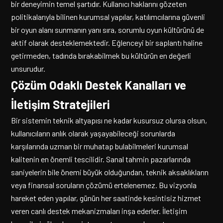
bir deneyimin temel şartıdır. Kullanıcı haklarını gözeten
politikalarıyla bilinen kurumsal yapılar, katılımcılarına güvenli
bir oyun alanı sunmanın yanı sıra, sorumlu oyun kültürünü de
aktif olarak desteklemektedir. Eğlenceyi bir saplantı haline
getirmeden, tadında bırakabilmek bu kültürün en değerli
unsurudur.
Çözüm Odaklı Destek Kanalları ve
İletişim Stratejileri
Bir sistemin teknik altyapısı ne kadar kusursuz olursa olsun,
kullanıcıların anlık olarak yaşayabileceği sorunlarda
karşılarında uzman bir muhatap bulabilmeleri kurumsal
kalitenin en önemli tescilidir. Sanal tahmin pazarlarında
saniyelerin bile önemi büyük olduğundan, teknik aksaklıkların
veya finansal soruların çözümü ertelenemez. Bu vizyonla
hareket eden yapılar, günün her saatinde kesintisiz hizmet
veren canlı destek mekanizmaları inşa ederler. İletişim