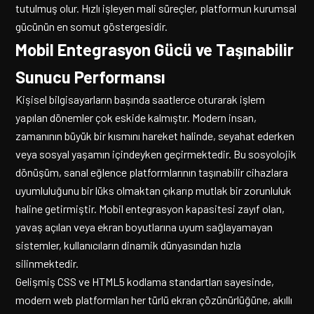
tutulmuş olur. Hızlı işleyen mali süreçler, platformun kurumsal
gücünün en somut göstergesidir.
Mobil Entegrasyon Gücü ve Taşınabilir
Sunucu Performansı
Kişisel bilgisayarların başında saatlerce oturarak işlem
yapılan dönemler çok eskide kalmıştır. Modern insan,
zamanının büyük bir kısmını hareket halinde, seyahat ederken
veya sosyal yaşamın içindeyken geçirmektedir. Bu sosyolojik
dönüşüm, sanal eğlence platformlarının taşınabilir cihazlara
uyumluluğunu bir lüks olmaktan çıkarıp mutlak bir zorunluluk
haline getirmiştir. Mobil entegrasyon kapasitesi zayıf olan,
yavaş açılan veya ekran boyutlarına uyum sağlayamayan
sistemler, kullanıcıların dinamik dünyasından hızla
silinmektedir.
Gelişmiş CSS ve HTML5 kodlama standartları sayesinde,
modern web platformları her türlü ekran çözünürlüğüne, akıllı