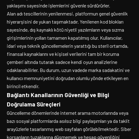
yaklaşımı sayesinde işlemlerini güvenle sürdürürler.
Alan adı tescillerinin yenilenmesi, platformun genel güvenlik
hiyerarşisini de yukarı taşımaktadır. Yenilenen kod blokları
sayesinde, dış kaynaklı kötü niyetli yazılımların veya sızma
girişimlerinin yolları tamamen kapatılmış olur. Kullanıcılar,
idari veya teknik güncellemelerin yarattığı bu steril ortamda,
finansal kaynaklarını ve kişisel verilerini tam bir koruma
çemberi altında tutarak sadece kendi oyun analizlerine
odaklanabilirler. Bu durum, uzun vadede marka sadakatini ve
kullanıcı memnuniyetini doğrudan olumlu yönde etkileyen en
birincil etkendir.
Bağlantı Kanallarının Güvenliği ve Bilgi
Doğrulama Süreçleri
Güncelleme dönemlerinde internet arama motorlarında veya
bazı sosyal platformlarda asılsız bilgi paylaşımları ya da taklit
arayüzlerle tasarlanmış web sayfaları görülebilmektedir. Siber
korsanların tuzaklarına düşmemek ve hesap güvenliğini