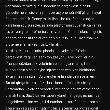
veritabanı temizliği gibi nedenlerle gerçekleştirilen bu
güncellemeler, sistemlerin operasyonel sürekliliği için hayati
öneme sahiptir. Deneyimli kullanıcılar tarafından olağan
karşılanan bu süreçler, aslında platformun güvenlik kalkanını
tazeleyen yapısal birer bakım evresidir. Önemli olan, bu geçiş
dönemlerinde kullanıcı verilerinin bütünlüğünü korumak ve
sisteme erişimi kesintisiz kılmaktır.
Yazılım ekiplerinin arka planda saniyeler içerisinde
gerçekleştirdiği veri senkronizasyonu, üye profillerinin,
finansal cüzdan bakiyelerinin ve sonuçlanmamış tahmin
kuponlarının hiçbir kayba uğramadan yeni veri bloklarına
aktarılmasını sağlar. Bu transfer anlarında devreye giren
Betci giriş
sistemleri, kullanıcıların harici bir kesintiye
uğramadan, kaldıkları yerden süreçlerine devam etmelerine
olanak tanır. Güçlü bir veritabanı yönetimi, geçiş esnasında
oluşabilecek tüm çelişkili durumları bertaraf ederek tam bir
bilgi emniyeti sağlar. Katılımcılar, sistemin bu profesyonel