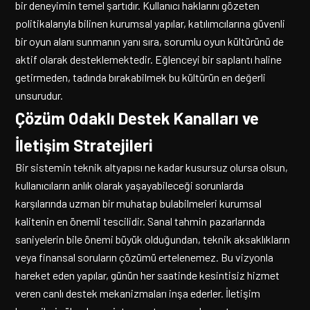
bir deneyimin temel şartıdır. Kullanıcı haklarını gözeten
politikalarıyla bilinen kurumsal yapılar, katılımcılarına güvenli
bir oyun alanı sunmanın yanı sıra, sorumlu oyun kültürünü de
aktif olarak desteklemektedir. Eğlenceyi bir saplantı haline
getirmeden, tadında bırakabilmek bu kültürün en değerli
unsurudur.
Çözüm Odaklı Destek Kanalları ve
İletişim Stratejileri
Bir sistemin teknik altyapısı ne kadar kusursuz olursa olsun,
kullanıcıların anlık olarak yaşayabileceği sorunlarda
karşılarında uzman bir muhatap bulabilmeleri kurumsal
kalitenin en önemli tescilidir. Sanal tahmin pazarlarında
saniyelerin bile önemi büyük olduğundan, teknik aksaklıkların
veya finansal soruların çözümü ertelenemez. Bu vizyonla
hareket eden yapılar, günün her saatinde kesintisiz hizmet
veren canlı destek mekanizmaları inşa ederler. İletişim