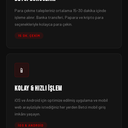
Para çekme talepleriniz ortalama 15-30 dakika içinde
işleme alınır. Banka transferi, Papara ve kripto para
seçenekleriyle kolayca para çekin.
15 DK. ÇEKIM
📱
Kolay & Hızlı İşlem
iOS ve Android için optimize edilmiş uygulama ve mobil
web arayüzüyle istediğiniz her yerden Betci mobil giriş
imkânı yaşayın.
IOS & ANDROID