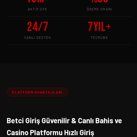
AKTIF ÜYE
ÖDEME ORANI
24/7
7yıl+
CANLI DESTEK
TECRÜBE
PLATFORM AVANTAJLARI
Betci Giriş Güvenilir & Canlı Bahis ve
Casino Platformu Hızlı Giriş