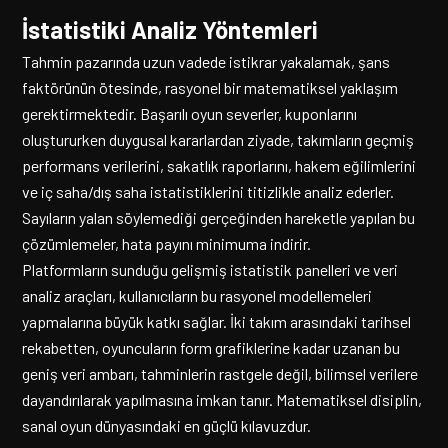
İstatistiki Analiz Yöntemleri
Tahmin pazarında uzun vadede istikrar yakalamak, şans
faktörünün ötesinde, rasyonel bir matematiksel yaklaşım
gerektirmektedir. Başarılı oyun severler, kuponlarını
oluştururken duygusal kararlardan ziyade, takımların geçmiş
performans verilerini, sakatlık raporlarını, hakem eğilimlerini
ve iç saha/dış saha istatistiklerini titizlikle analiz ederler.
Sayıların yalan söylemediği gerçeğinden hareketle yapılan bu
çözümlemeler, hata payını minimuma indirir.
Platformların sunduğu gelişmiş istatistik panelleri ve veri
analiz araçları, kullanıcıların bu rasyonel modellemeleri
yapmalarına büyük katkı sağlar. İki takım arasındaki tarihsel
rekabetten, oyuncuların form grafiklerine kadar uzanan bu
geniş veri ambarı, tahminlerin rastgele değil, bilimsel verilere
dayandırılarak yapılmasına imkan tanır. Matematiksel disiplin,
sanal oyun dünyasındaki en güçlü kılavuzdur.